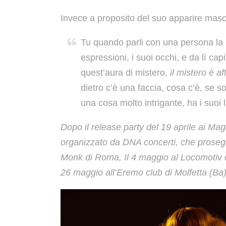
Invece a proposito del suo apparire masch
Tu quando parli con una persona la
espressioni, i suoi occhi, e da lì cap
quest’aura di mistero,
il mistero è a
dietro c’è una faccia, cosa c’è, se 
una cosa molto intrigante, ha i suoi 
Dopo il release party del 19 aprile ai Mag
organizzato da DNA concerti, che proseguir
Monk di Roma, Il 4 maggio al Locomotiv d
26 maggio all’Eremo club di Molfetta (Ba)