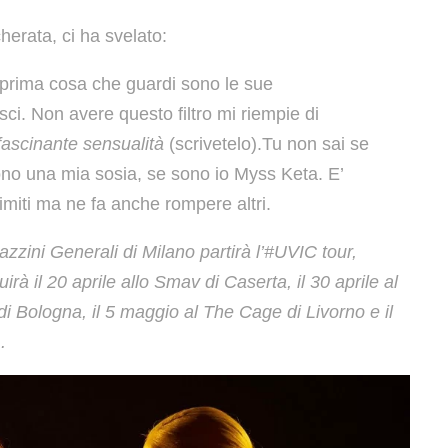
erata, ci ha svelato:
 prima cosa che guardi sono le sue
isci. Non avere questo filtro mi riempie di
ffascinante sensualità
(scrivetelo).Tu non sai se
sono una mia sosia, se sono io Myss Keta. E’
limiti ma ne fa anche rompere altri.
azzini Generali di Milano partirà l’#UVIC tour,
à il 20 aprile allo Smav di Caserta, il 30 aprile al
i Bologna, il 5 maggio al The Cage di Livorno e il
.