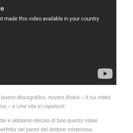
l lavoro discografico, ovvero
Botox
– il cui video
alco – e
Una vita in capslock
:
te e abbiamo deciso di fare questo video
erfetta nei panni del dottore misterioso.