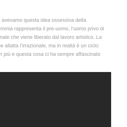
 avevamo questa idea ossessiva della
mmia rappresenta il pre-uomo, l’uomo privo di
ionale che viene liberato dal lavoro artistico. La
 allatta l’irrazionale, ma in realtà è un ciclo:
in più e questa cosa ci ha sempre affascinato