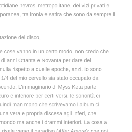
otidiane nevrosi metropolitane, dei vizi privati e
mporanea, tra ironia e satira che sono da sempre il
tazione del disco,
a le cose vanno in un certo modo, non credo che
di anni Ottanta e Novanta per dare dei
ulla rispetto a quelle epoche, anzi. Io sono
 1/4 del mio cervello sia stato occupato da
escendo. L’immaginario di Myss Keta parte
ro e interiore per certi versi, le sonorità ci
 quindi man mano che scrivevamo l’album ci
a vera e propria discesa agli inferi, che
 mondo ma anche i drammi interiori. La cosa a
 risale verso il paradiso (
After Amore
): che poi