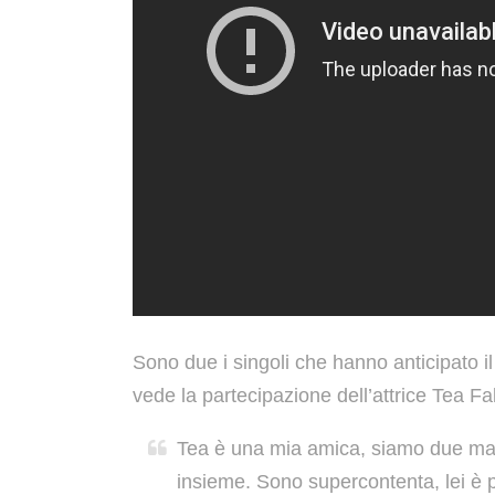
Sono due i singoli che hanno anticipato i
vede la partecipazione dell’attrice Tea F
Tea è una mia amica, siamo due mat
insieme. Sono supercontenta, lei è p