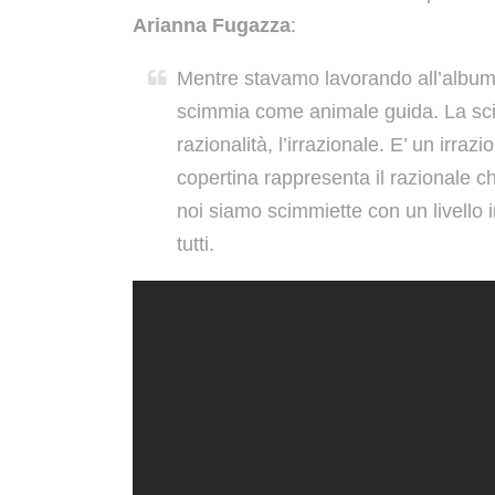
Arianna Fugazza
:
Mentre stavamo lavorando all’album
scimmia come animale guida. La sci
razionalità, l’irrazionale. E’ un irraz
copertina rappresenta il razionale che
noi siamo scimmiette con un livello 
tutti.