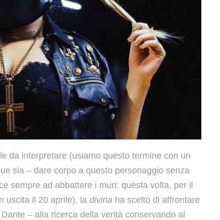
ile da interpretare (usiamo questo termine con un
unque sia – dare corpo a questo personaggio senza
ce sempre ad abbattere i muri: questa volta, per il
in uscita il 20 aprile), la
divina
ha scelto di affrontare
Dante – alla ricerca della verità conservando al