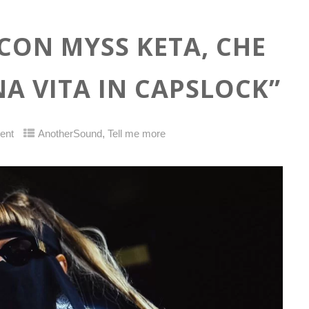
 CON MYSS KETA, CHE
A VITA IN CAPSLOCK”
,
ent
AnotherSound
Tell me more