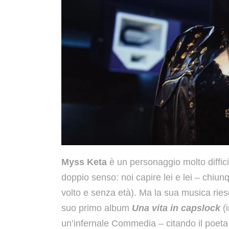
Myss Keta
è un personaggio molto diffic
doppio senso: noi capire lei e lei – chi
volto e senza età). Ma la sua musica ries
suo primo album
Una vita in capslock
(
un’infernale Commedia – citando il poeta 