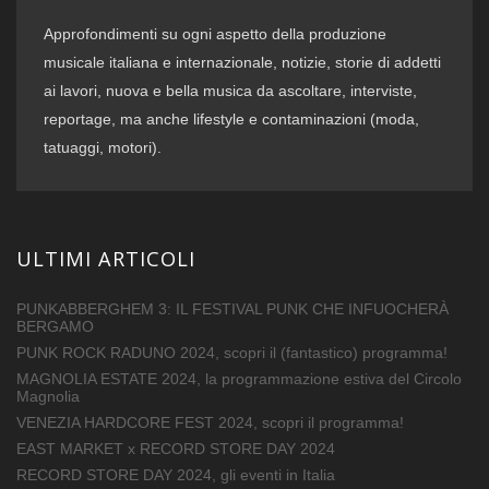
Approfondimenti su ogni aspetto della produzione
musicale italiana e internazionale, notizie, storie di addetti
ai lavori, nuova e bella musica da ascoltare, interviste,
reportage, ma anche lifestyle e contaminazioni (moda,
tatuaggi, motori).
ULTIMI ARTICOLI
PUNKABBERGHEM 3: IL FESTIVAL PUNK CHE INFUOCHERÀ
BERGAMO
PUNK ROCK RADUNO 2024, scopri il (fantastico) programma!
MAGNOLIA ESTATE 2024, la programmazione estiva del Circolo
Magnolia
VENEZIA HARDCORE FEST 2024, scopri il programma!
EAST MARKET x RECORD STORE DAY 2024
RECORD STORE DAY 2024, gli eventi in Italia