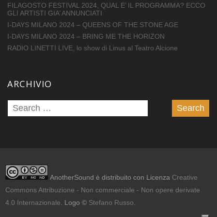
FILAGOSTO FESTIVAL 2024, QUAL E’ IL PROGRAMMA? ECCO
GLI ARTISTI GIA’ ANNUNCIATI
I-DAYS MILANO 2024 – QUEENS OF THE STONE AGE
I-DAYS MILANO 2024 – BRING ME THE HORIZON
RADIO LINETTI LIVE, lo show di Linus al Teatro Alcione
ARCHIVIO
AnotherSound è distribuito con Licenza
Creative
Commons Attribuzione - Non commerciale - Non opere derivate
4.0 Internazionale
. Logo ©
Stefano Russo
.