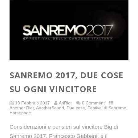
SANREMO 2017, DUE COSE
SU OGNI VINCITORE
13 Febbraio 2017
AriRiot
0 Comment
Another Riot
,
AnotherSound
,
Due cose
,
Festival di Sanremo
,
Homepage
Considerazioni e pensieri sul vincitore Big di
Sanremo 2017, Francesco Gabbani, e il