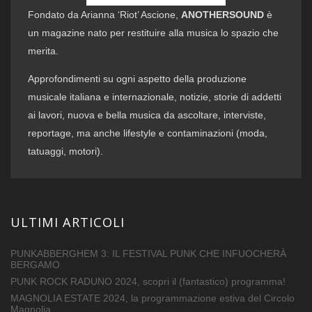
Fondato da Arianna ‘Riot’ Ascione,
ANOTHERSOUND
è
un magazine nato per restituire alla musica lo spazio che
merita.
Approfondimenti su ogni aspetto della produzione
musicale italiana e internazionale, notizie, storie di addetti
ai lavori, nuova e bella musica da ascoltare, interviste,
reportage, ma anche lifestyle e contaminazioni (moda,
tatuaggi, motori).
ULTIMI ARTICOLI
PUNKABBERGHEM 3: IL FESTIVAL PUNK CHE INFUOCHERÀ
BERGAMO
PUNK ROCK RADUNO 2024, scopri il (fantastico) programma!
MAGNOLIA ESTATE 2024, la programmazione estiva del Circolo
Magnolia