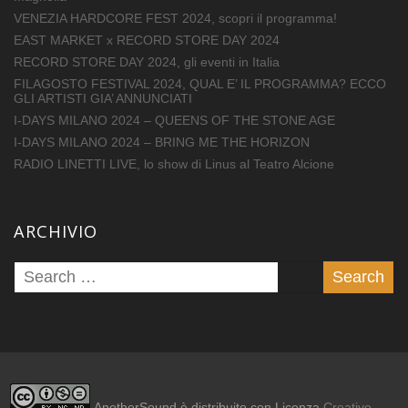
VENEZIA HARDCORE FEST 2024, scopri il programma!
EAST MARKET x RECORD STORE DAY 2024
RECORD STORE DAY 2024, gli eventi in Italia
FILAGOSTO FESTIVAL 2024, QUAL E’ IL PROGRAMMA? ECCO
GLI ARTISTI GIA’ ANNUNCIATI
I-DAYS MILANO 2024 – QUEENS OF THE STONE AGE
I-DAYS MILANO 2024 – BRING ME THE HORIZON
RADIO LINETTI LIVE, lo show di Linus al Teatro Alcione
ARCHIVIO
AnotherSound è distribuito con Licenza
Creative