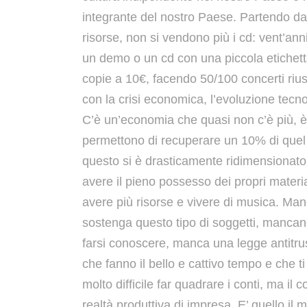
integrante del nostro Paese. Partendo da
risorse, non si vendono più i cd: vent’an
un demo o un cd con una piccola etichett
copie a 10€, facendo 50/100 concerti rius
con la crisi economica, l’evoluzione tecno
C’è un’economia che quasi non c’è più, è st
permettono di recuperare un 10% di quel f
questo si è drasticamente ridimensionato
avere il pieno possesso dei propri materi
avere più risorse e vivere di musica. Ma
sostenga questo tipo di soggetti, mancano 
farsi conoscere, manca una legge antitrust 
che fanno il bello e cattivo tempo e che ti 
molto difficile far quadrare i conti, ma il
realtà produttiva di impresa. E’ quello il m