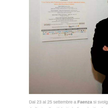
Dal 23 al 25 settembre a
Faenza
si svol