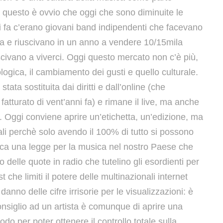
 questo è ovvio che oggi che sono diminuite le
ni fa c’erano giovani band indipendenti che facevano
a e riuscivano in un anno a vendere 10/15mila
civano a viverci. Oggi questo mercato non c’è più,
logica, il cambiamento dei gusti e quello culturale.
ata sostituita dai diritti e dall’online (che
atturato di vent’anni fa) e rimane il live, ma anche
. Oggi conviene aprire un’etichetta, un’edizione, ma
ali perchè solo avendo il 100% di tutto si possono
nca una legge per la musica nel nostro Paese che
delle quote in radio che tutelino gli esordienti per
che limiti il potere delle multinazionali internet
danno delle cifre irrisorie per le visualizzazioni: è
 consiglio ad un artista è comunque di aprire una
odo per poter ottenere il controllo totale sulla