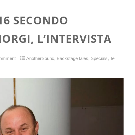
016 SECONDO
RGI, L’INTERVISTA
,
,
,
Comment
AnotherSound
Backstage tales
Specials
Tell