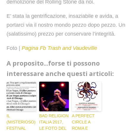
demolizione del Rolling Stone da noi.
E’ stata la gentrificazione, insaziabile e avida, a
portarci via il nostro mondo pezzo dopo pezzo. Un
(salatissimo) prezzo per conservare l’integrità.
Foto |
Pagina Fb Trash and Vaudeville
A proposito...forse ti possono
interessare anche questi articoli:
IL
BAD RELIGION
A PERFECT
(MISTERIOSO)
ITALIA 2017,
CIRCLE A
FESTIVAL
LE FOTO DEL
ROMA E