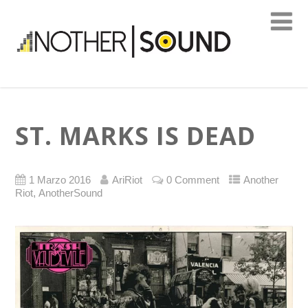
ST. MARKS IS DEAD
1 Marzo 2016
AriRiot
0 Comment
Another
,
Riot
AnotherSound