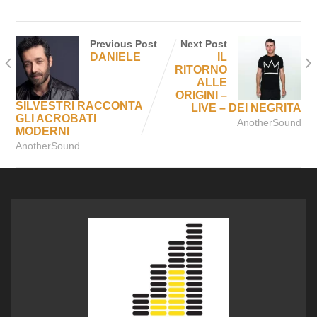
Previous Post
Next Post
DANIELE
IL
RITORNO
ALLE
ORIGINI –
SILVESTRI RACCONTA
LIVE – DEI NEGRITA
GLI ACROBATI
AnotherSound
MODERNI
AnotherSound