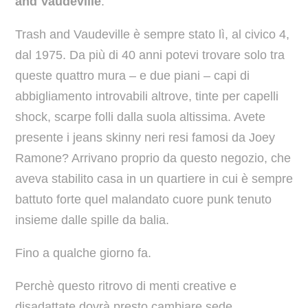
and Vaudeville
.
Trash and Vaudeville è sempre stato lì, al civico 4,
dal 1975. Da più di 40 anni potevi trovare solo tra
queste quattro mura – e due piani – capi di
abbigliamento introvabili altrove, tinte per capelli
shock, scarpe folli dalla suola altissima. Avete
presente i jeans skinny neri resi famosi da Joey
Ramone? Arrivano proprio da questo negozio, che
aveva stabilito casa in un quartiere in cui è sempre
battuto forte quel malandato cuore punk tenuto
insieme dalle spille da balia.
Fino a qualche giorno fa.
Perchè questo ritrovo di menti creative e
disadattate dovrà presto cambiare sede.