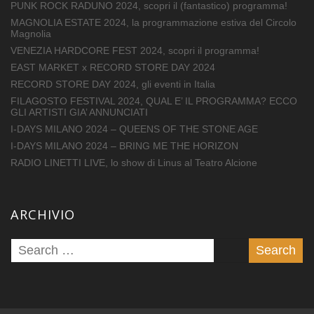
PUNK ROCK RADUNO 2024, scopri il (fantastico) programma!
MAGNOLIA ESTATE 2024, la programmazione estiva del Circolo
Magnolia
VENEZIA HARDCORE FEST 2024, scopri il programma!
EAST MARKET x RECORD STORE DAY 2024
RECORD STORE DAY 2024, gli eventi in Italia
FILAGOSTO FESTIVAL 2024, QUAL E’ IL PROGRAMMA? ECCO
GLI ARTISTI GIA’ ANNUNCIATI
I-DAYS MILANO 2024 – QUEENS OF THE STONE AGE
I-DAYS MILANO 2024 – BRING ME THE HORIZON
RADIO LINETTI LIVE, lo show di Linus al Teatro Alcione
ARCHIVIO