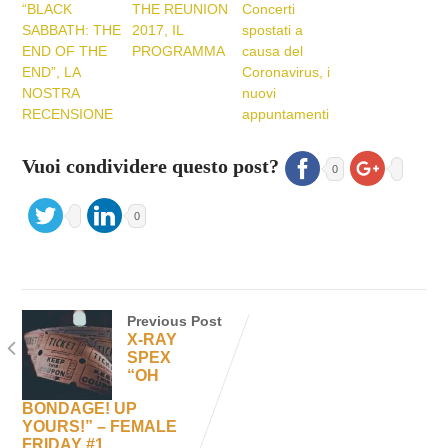
“BLACK
THE REUNION
Concerti
SABBATH: THE
2017, IL
spostati a
END OF THE
PROGRAMMA
causa del
END”, LA
Coronavirus, i
NOSTRA
nuovi
RECENSIONE
appuntamenti
Vuoi condividere questo post?
0
0
Previous Post
X-RAY
SPEX
“OH
BONDAGE! UP
YOURS!” – FEMALE
FRIDAY #1