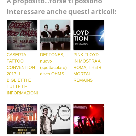
A proposito...forse ti possono
interessare anche questi articoli:
CASERTA
DEFTONES, il
PINK FLOYD
TATTOO
nuovo
IN MOSTRA A
CONVENTION
(spettacolare)
ROMA, THEIR
2017, I
disco OHMS
MORTAL
BIGLIETTI E
REMAINS
TUTTE LE
INFORMAZIONI