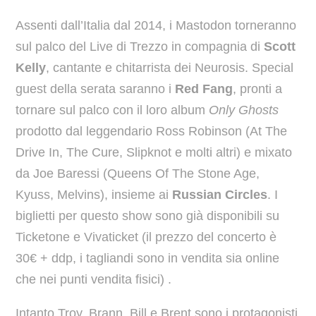
Assenti dall’Italia dal 2014, i Mastodon torneranno
sul palco del Live di Trezzo in compagnia di
Scott
Kelly
, cantante e chitarrista dei Neurosis. Special
guest della serata saranno i
Red Fang
, pronti a
tornare sul palco con il loro album
Only Ghosts
prodotto dal leggendario Ross Robinson (At The
Drive In, The Cure, Slipknot e molti altri) e mixato
da Joe Baressi (Queens Of The Stone Age,
Kyuss, Melvins), insieme ai
Russian Circles
. I
biglietti per questo show sono già disponibili su
Ticketone e Vivaticket (il prezzo del concerto è
30€ + ddp, i tagliandi sono in vendita sia online
che nei punti vendita fisici) .
Intanto Troy, Brann, Bill e Brent sono i protagonisti