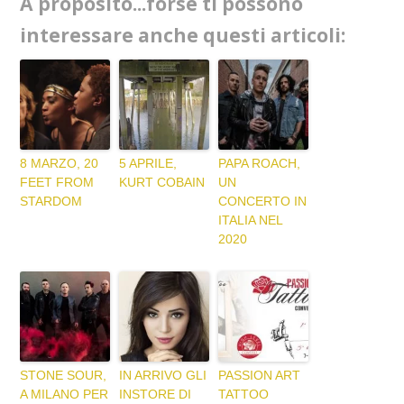
A proposito...forse ti possono
interessare anche questi articoli:
8 MARZO, 20
5 APRILE,
PAPA ROACH,
FEET FROM
KURT COBAIN
UN
STARDOM
CONCERTO IN
ITALIA NEL
2020
STONE SOUR,
IN ARRIVO GLI
PASSION ART
A MILANO PER
INSTORE DI
TATTOO