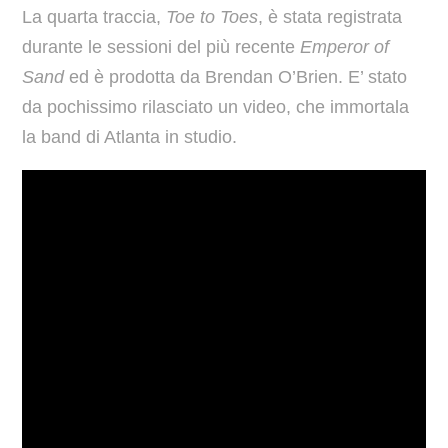
La quarta traccia,
Toe to Toes
, è stata registrata
durante le sessioni del più recente
Emperor of
Sand
ed è prodotta da Brendan O’Brien. E’ stato
da pochissimo rilasciato un video, che immortala
la band di Atlanta in studio.