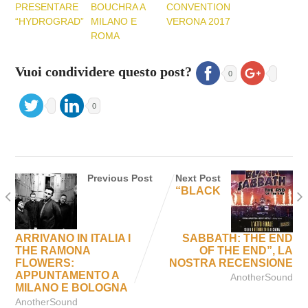
PRESENTARE
BOUCHRA A
CONVENTION
“HYDROGRAD”
MILANO E
VERONA 2017
ROMA
Vuoi condividere questo post?
0
0
Previous Post
Next Post
“BLACK
ARRIVANO IN ITALIA I
SABBATH: THE END
THE RAMONA
OF THE END”, LA
FLOWERS:
NOSTRA RECENSIONE
APPUNTAMENTO A
AnotherSound
MILANO E BOLOGNA
AnotherSound