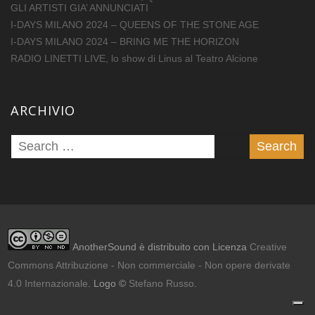
GLI ARTISTI GIA’ ANNUNCIATI
I-DAYS MILANO 2024 – QUEENS OF THE STONE AGE
I-DAYS MILANO 2024 – BRING ME THE HORIZON
RADIO LINETTI LIVE, lo show di Linus al Teatro Alcione
ARCHIVIO
AnotherSound è distribuito con Licenza
Creative
Commons Attribuzione - Non commerciale - Non opere derivate
4.0 Internazionale
. Logo ©
Stefano Russo
.