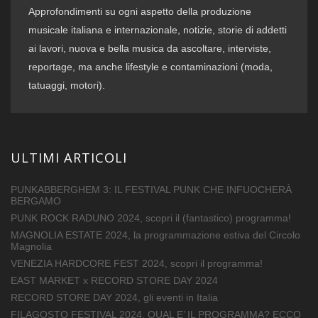
Approfondimenti su ogni aspetto della produzione
musicale italiana e internazionale, notizie, storie di addetti
ai lavori, nuova e bella musica da ascoltare, interviste,
reportage, ma anche lifestyle e contaminazioni (moda,
tatuaggi, motori).
ULTIMI ARTICOLI
PUNKABBERGHEM 3: IL FESTIVAL PUNK CHE INFUOCHERÀ
BERGAMO
PUNK ROCK RADUNO 2024, scopri il (fantastico) programma!
MAGNOLIA ESTATE 2024, la programmazione estiva del Circolo
Magnolia
VENEZIA HARDCORE FEST 2024, scopri il programma!
EAST MARKET x RECORD STORE DAY 2024
RECORD STORE DAY 2024, gli eventi in Italia
FILAGOSTO FESTIVAL 2024, QUAL E’ IL PROGRAMMA? ECCO