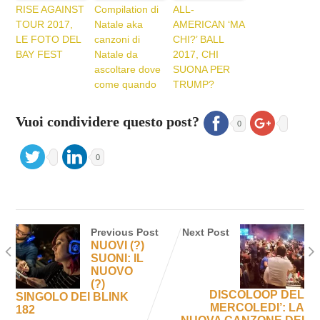
RISE AGAINST
Compilation di
ALL-
TOUR 2017,
Natale aka
AMERICAN ‘MA
LE FOTO DEL
canzoni di
CHI?’ BALL
BAY FEST
Natale da
2017, CHI
ascoltare dove
SUONA PER
come quando
TRUMP?
Vuoi condividere questo post?
0
0
Previous Post
Next Post
NUOVI (?)
SUONI: IL
NUOVO
(?)
DISCOLOOP DEL
SINGOLO DEI BLINK
MERCOLEDI’: LA
182