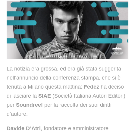
La notizia era grossa, ed era già stata suggerita
nell’annuncio della conferenza stampa, che si è
tenuta a Milano questa mattina:
Fedez
ha deciso
di lasciare la
SIAE
(Società Italiana Autori Editori)
per
Soundreef
per la raccolta dei suoi diritti
d’autore.
Davide D’Atri
, fondatore e amministratore