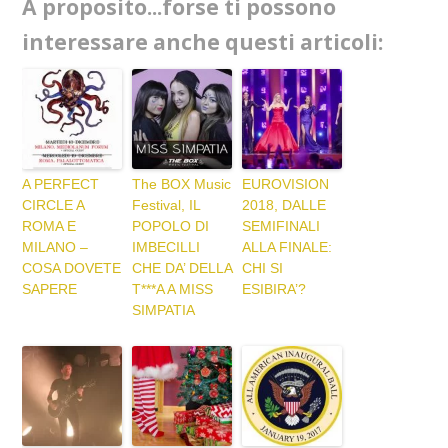
A proposito...forse ti possono
interessare anche questi articoli:
A PERFECT
The BOX Music
EUROVISION
CIRCLE A
Festival, IL
2018, DALLE
ROMA E
POPOLO DI
SEMIFINALI
MILANO –
IMBECILLI
ALLA FINALE:
COSA DOVETE
CHE DA’ DELLA
CHI SI
SAPERE
T***A A MISS
ESIBIRA’?
SIMPATIA