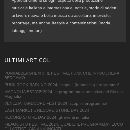
Approfondimenti su ogni aspetto della produzione
musicale italiana e internazionale, notizie, storie di addetti
ai lavori, nuova e bella musica da ascoltare, interviste,
reportage, ma anche lifestyle e contaminazioni (moda,
tatuaggi, motori).
ULTIMI ARTICOLI
PUNKABBERGHEM 3: IL FESTIVAL PUNK CHE INFUOCHERÀ
BERGAMO
PUNK ROCK RADUNO 2024, scopri il (fantastico) programma!
MAGNOLIA ESTATE 2024, la programmazione estiva del Circolo
Magnolia
VENEZIA HARDCORE FEST 2024, scopri il programma!
EAST MARKET x RECORD STORE DAY 2024
RECORD STORE DAY 2024, gli eventi in Italia
FILAGOSTO FESTIVAL 2024, QUAL E’ IL PROGRAMMA? ECCO
GLI ARTISTI GIA’ ANNUNCIATI