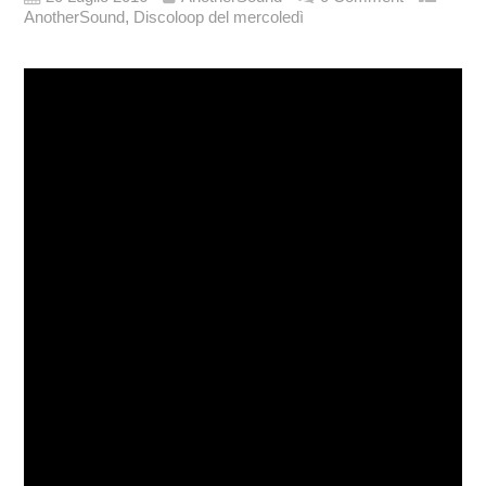
,
AnotherSound
Discoloop del mercoledì