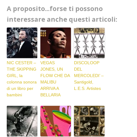
A proposito...forse ti possono
interessare anche questi articoli:
NIC CESTER –
VEGAS
DISCOLOOP
THE SKIPPING
JONES, UN
DEL
GIRL, la
FLOW CHE DA
MERCOLEDI’ –
colonna sonora
MALIBU
Santigold,
di un libro per
ARRIVA A
L.E.S. Artistes
bambini
BELLARIA