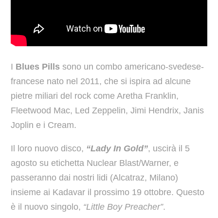
I
Blues Pills
sono un combo americano-svedese-
francese nato nel 2011, che si ispira ad alcune
pietre miliari del rock come Aretha Franklin,
Fleetwood Mac, Led Zeppelin, Jimi Hendrix, Janis
Joplin e i Cream.
Il loro nuovo disco,
“Lady In Gold”
, uscirà il 5
agosto su etichetta Nuclear Blast/Warner, e
passeranno dai nostri lidi (Alcatraz, Milano)
insieme ai Kadavar il prossimo 19 ottobre. Questo
è il nuovo singolo,
“Little Boy Preacher”
.