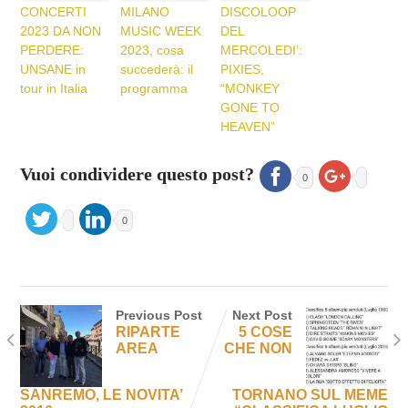
CONCERTI
MILANO
DISCOLOOP
2023 DA NON
MUSIC WEEK
DEL
PERDERE:
2023, cosa
MERCOLEDI’:
UNSANE in
succederà: il
PIXIES,
tour in Italia
programma
“MONKEY
GONE TO
HEAVEN”
Vuoi condividere questo post?
0
0
Previous Post
Next Post
RIPARTE
5 COSE
AREA
CHE NON
SANREMO, LE NOVITA’
TORNANO SUL MEME