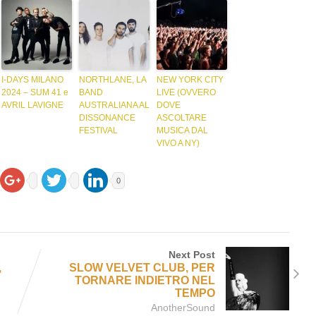
I-DAYS MILANO
NORTHLANE, LA
NEW YORK CITY
2024 – SUM 41 e
BAND
LIVE (OVVERO
AVRIL LAVIGNE
AUSTRALIANA AL
DOVE
DISSONANCE
ASCOLTARE
FESTIVAL
MUSICA DAL
VIVO A NY)
0
Next Post
,
SLOW VELVET CLUB, PER
TORNARE INDIETRO NEL
TEMPO
AnotherSound