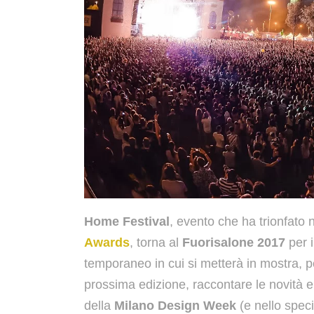
Home Festival
, evento che ha trionfato 
Awards
, torna al
Fuorisalone 2017
per i
temporaneo in cui si metterà in mostra, pe
prossima edizione, raccontare le novità e 
della
Milano Design Week
(e nello spec