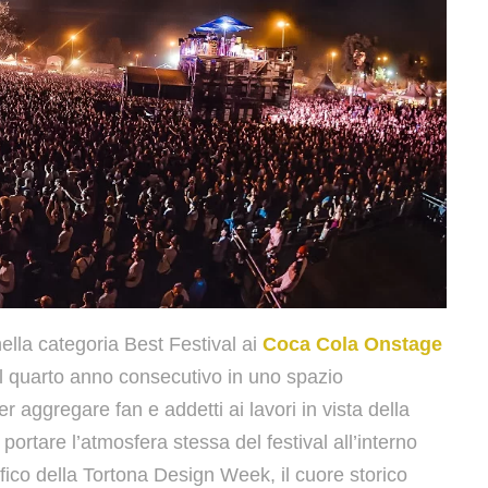
nella categoria Best Festival ai
Coca Cola Onstage
l quarto anno consecutivo in uno spazio
r aggregare fan e addetti ai lavori in vista della
portare l’atmosfera stessa del festival all’interno
ifico della Tortona Design Week, il cuore storico