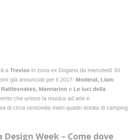
rà a
Treviso
in zona ex Dogana da mercoledì 30
mi già annunciati per il 2017:
Moderat, Liam
e Rattlesnakes, Mannarino
e
Le luci della
vento che unisce la musica ad arte e
rea di circa centomila metri quadri dotata di camping
na Design Week – Come dove