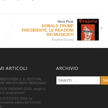
Next Post
DONALD TRUMP
PRESIDENTE, LE REAZIONI
DEI MUSICISTI
AnotherSound
MI ARTICOLI
ARCHIVIO
BERGHEM 3: IL FESTIVAL
CHE INFUOCHERÀ BERGAMO
OCK RADUNO 2024, scopri il
tico) programma!
IA ESTATE 2024, la
mazione estiva del Circolo
a