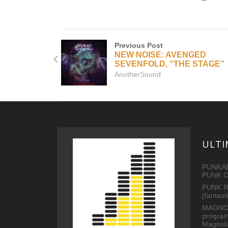
Previous Post
NEW NOISE: AVENGED
SEVENFOLD, “THE STAGE”
AnotherSound
ULTI
PUNKAB
PUNK 
PUNK R
(fantas
MAGNOL
program
Magnoli