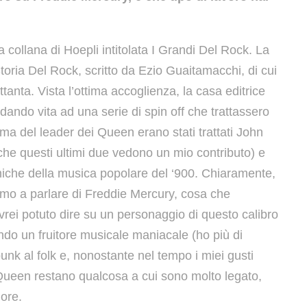
a collana di Hoepli intitolata I Grandi Del Rock. La
toria Del Rock, scritto da Ezio Guaitamacchi, di cui
tanta. Vista l’ottima accoglienza, la casa editrice
dando vita ad una serie di spin off che trattassero
rima del leader dei Queen erano stati trattati John
he questi ultimi due vedono un mio contributo) e
oniche della musica popolare del ‘900. Chiaramente,
ltimo a parlare di Freddie Mercury, cosa che
rei potuto dire su un personaggio di questo calibro
ndo un fruitore musicale maniacale (ho più di
punk al folk e, nonostante nel tempo i miei gusti
i Queen restano qualcosa a cui sono molto legato,
more.