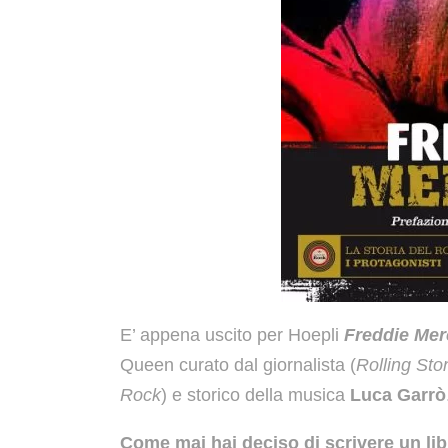
E’ appena uscito per Hoepli
Freddie Mer
Queen curato dal giornalista (
Rolling St
Rock
) e storico della musica
Luca Garrò
Come mai hai deciso di scrivere un lib