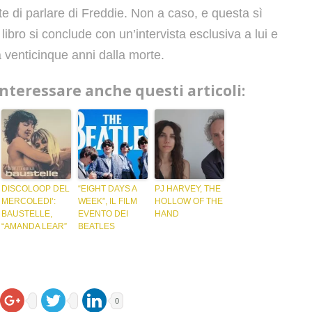
te di parlare di Freddie. Non a caso, e questa sì
ibro si conclude con un’intervista esclusiva a lui e
 venticinque anni dalla morte.
interessare anche questi articoli:
DISCOLOOP DEL
“EIGHT DAYS A
PJ HARVEY, THE
MERCOLEDI’:
WEEK”, IL FILM
HOLLOW OF THE
BAUSTELLE,
EVENTO DEI
HAND
“AMANDA LEAR”
BEATLES
0