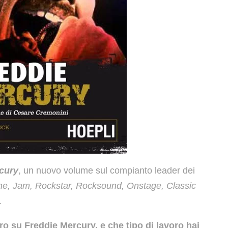
cury
, un nuovo volume sul compianto leader dei
one, Jam, Rockstar, Rocksound, Onstage, Classic
.
ro su Freddie Mercury, e che tipo di lavoro hai