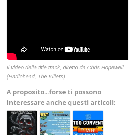
Il video della title track, diretto da Chris Hopewell
(Radiohead, The Killers).
A proposito...forse ti possono
interessare anche questi articoli: