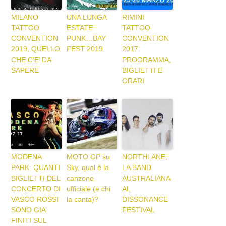
MILANO
UNA LUNGA
RIMINI
TATTOO
ESTATE
TATTOO
CONVENTION
PUNK…BAY
CONVENTION
2019, QUELLO
FEST 2019
2017:
CHE C’E’ DA
PROGRAMMA,
SAPERE
BIGLIETTI E
ORARI
MODENA
MOTO GP su
NORTHLANE,
PARK: QUANTI
Sky, qual è la
LA BAND
BIGLIETTI DEL
canzone
AUSTRALIANA
CONCERTO DI
ufficiale (e chi
AL
VASCO ROSSI
la canta)?
DISSONANCE
SONO GIA’
FESTIVAL
FINITI SUL