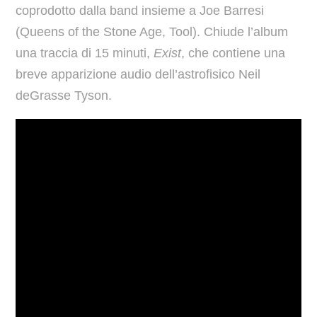
coprodotto dalla band insieme a Joe Barresi
(Queens of the Stone Age, Tool). Chiude l’album
una traccia di 15 minuti,
Exist
, che contiene una
breve apparizione audio dell’astrofisico Neil
deGrasse Tyson.