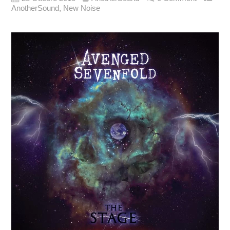
,
AnotherSound
New Noise