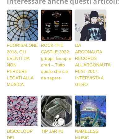
interessare anche questi articoli:
FUORISALONE
ROCK THE
DA
2018, GLI
CASTLE 2022:
ARGONAUTA
EVENTI DA
gruppi, lineup e
RECORDS
NON
orari – Tutto
ALL’ARGONAUTA
PERDERE
quello che c’è
FEST 2017:
LEGATI ALLA
da sapere
INTERVISTA A
MUSICA
GERO
DISCOLOOP
TIP JAR #1
NAMELESS
DEL
MUSIC