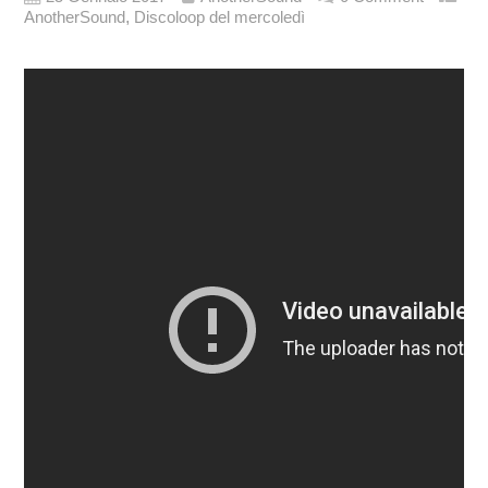
,
AnotherSound
Discoloop del mercoledì