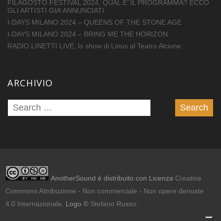
FILAGOSTO FESTIVAL 2024, QUAL E’ IL PROGRAMMA? ECCO
GLI ARTISTI GIA’ ANNUNCIATI
I-DAYS MILANO 2024 – QUEENS OF THE STONE AGE
I-DAYS MILANO 2024 – BRING ME THE HORIZON
RADIO LINETTI LIVE, lo show di Linus al Teatro Alcione
ARCHIVIO
AnotherSound è distribuito con Licenza
Creative
Commons Attribuzione - Non commerciale - Non opere derivate
4.0 Internazionale
. Logo ©
Stefano Russo
.