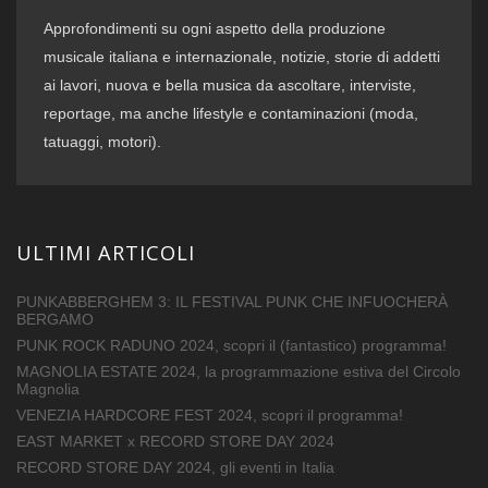
Approfondimenti su ogni aspetto della produzione
musicale italiana e internazionale, notizie, storie di addetti
ai lavori, nuova e bella musica da ascoltare, interviste,
reportage, ma anche lifestyle e contaminazioni (moda,
tatuaggi, motori).
ULTIMI ARTICOLI
PUNKABBERGHEM 3: IL FESTIVAL PUNK CHE INFUOCHERÀ
BERGAMO
PUNK ROCK RADUNO 2024, scopri il (fantastico) programma!
MAGNOLIA ESTATE 2024, la programmazione estiva del Circolo
Magnolia
VENEZIA HARDCORE FEST 2024, scopri il programma!
EAST MARKET x RECORD STORE DAY 2024
RECORD STORE DAY 2024, gli eventi in Italia