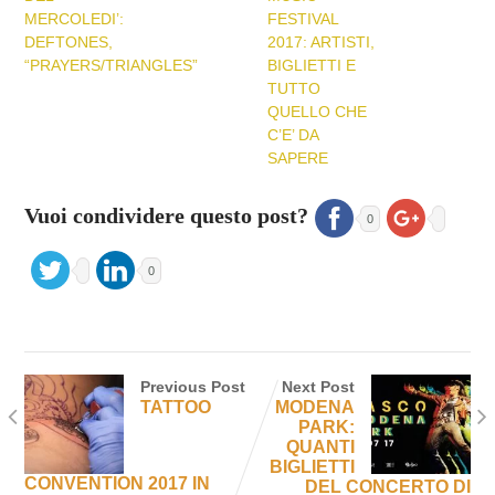
MERCOLEDI’:
FESTIVAL
DEFTONES,
2017: ARTISTI,
“PRAYERS/TRIANGLES”
BIGLIETTI E
TUTTO
QUELLO CHE
C’E’ DA
SAPERE
Vuoi condividere questo post?
0
0
Previous Post
Next Post
TATTOO
MODENA
PARK:
QUANTI
BIGLIETTI
CONVENTION 2017 IN
DEL CONCERTO DI