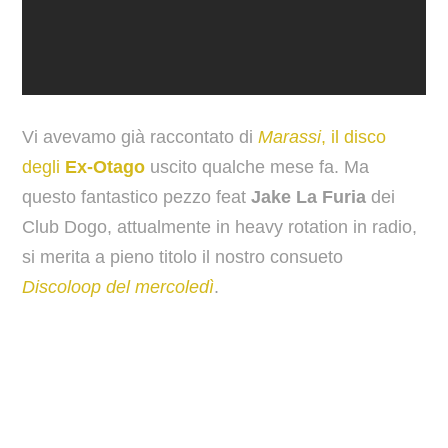
Vi avevamo già raccontato di
Marassi
, il disco
degli
Ex-Otago
uscito qualche mese fa. Ma
questo fantastico pezzo feat
Jake La Furia
dei
Club Dogo, attualmente in heavy rotation in radio,
si merita a pieno titolo il nostro consueto
Discoloop del mercoledì
.