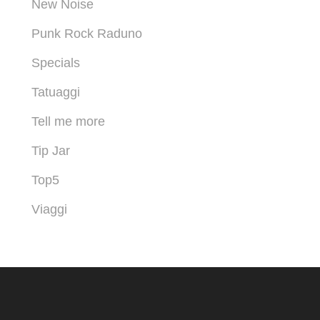
New Noise
Punk Rock Raduno
Specials
Tatuaggi
Tell me more
Tip Jar
Top5
Viaggi