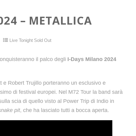
024 – METALLICA
Live Tonight Sold Out
onquisteranno il palco degli
I-Days Milano 2024
 e Robert Trujillo porteranno un esclusivo e
imo di festival europei. Nel M72 Tour la band sarà
la scia di quello visto al Power Trip di Indio in
snake pit
, che ha lasciato tutti a bocca aperta.