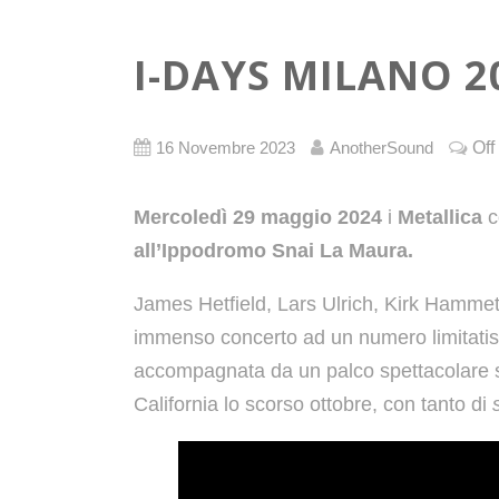
I-DAYS MILANO 2
Off
16 Novembre 2023
AnotherSound
Mercoledì 29 maggio 2024
i
Metallica
c
all’Ippodromo Snai La Maura.
James Hetfield, Lars Ulrich, Kirk Hammett
immenso concerto ad un numero limitatiss
accompagnata da un palco spettacolare sul
California lo scorso ottobre, con tanto di