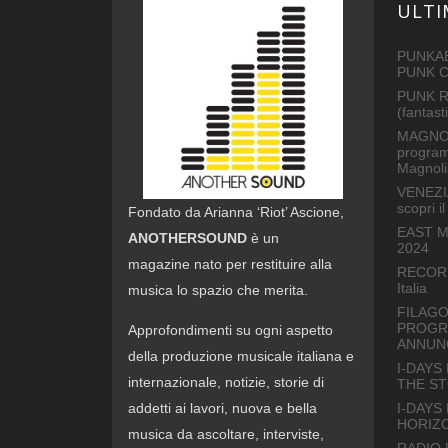
ULTI
PUNKAB
PUNK 
PUNK R
(fantas
MAGNOL
program
Magnoli
VENEZI
scopri 
Fondato da Arianna ‘Riot’ Ascione,
EAST M
ANOTHERSOUND
è un
2024
magazine nato per restituire alla
RECORD 
Italia
musica lo spazio che merita.
FILAGO
PROGRA
Approfondimenti su ogni aspetto
ANNUNC
della produzione musicale italiana e
I-DAYS
internazionale, notizie, storie di
THE S
I-DAYS
addetti ai lavori, nuova e bella
HORIZ
musica da ascoltare, interviste,
RADIO L