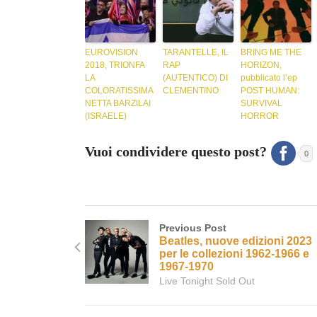
EUROVISION
TARANTELLE, IL
BRING ME THE
2018, TRIONFA
RAP
HORIZON,
LA
(AUTENTICO) DI
pubblicato l’ep
COLORATISSIMA
CLEMENTINO
POST HUMAN:
NETTA BARZILAI
SURVIVAL
(ISRAELE)
HORROR
Vuoi condividere questo post?
0
Previous Post
Beatles, nuove edizioni 2023
per le collezioni 1962-1966 e
1967-1970
Live Tonight Sold Out