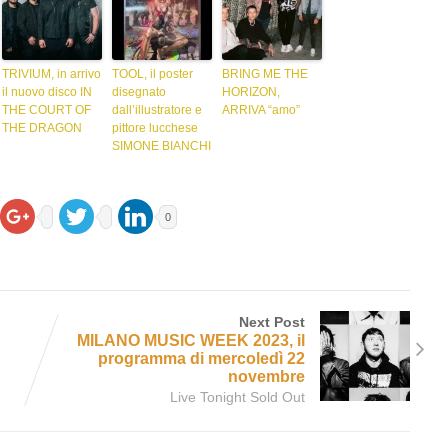
TRIVIUM, in arrivo
TOOL, il poster
BRING ME THE
il nuovo disco IN
disegnato
HORIZON,
THE COURT OF
dall’illustratore e
ARRIVA “amo”
THE DRAGON
pittore lucchese
SIMONE BIANCHI
0
Next Post
MILANO MUSIC WEEK 2023, il
programma di mercoledì 22
novembre
Live Tonight Sold Out