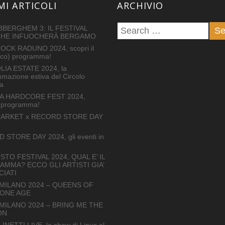
MI ARTICOLI
ARCHIVIO
BERGHEM 3: IL FESTIVAL
CHE INFUOCHERÀ BERGAMO
OCK RADUNO 2024, scopri il
tico) programma!
IA ESTATE 2024, la
mazione estiva del Circolo
a
A HARDCORE FEST 2024,
il programma!
ARKET x RECORD STORE DAY
STORE DAY 2024, gli eventi in
STO FESTIVAL 2024, QUAL E’ IL
MMA? ECCO GLI ARTISTI GIA’
IATI
 MILANO 2024 – QUEENS OF
TONE AGE
 MILANO 2024 – BRING ME THE
ON
INETTI LIVE, lo show di Linus al