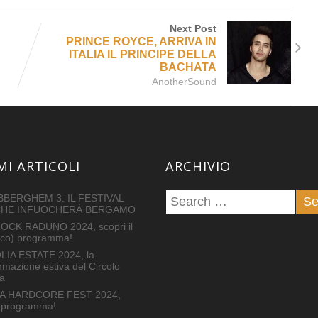
Next Post
PRINCE ROYCE, ARRIVA IN
ITALIA IL PRINCIPE DELLA
BACHATA
AnotherSound
MI ARTICOLI
ARCHIVIO
BERGHEM 3: IL FESTIVAL
CHE INFUOCHERÀ BERGAMO
OCK RADUNO 2024, scopri il
tico) programma!
IA ESTATE 2024, la
mazione estiva del Circolo
a
A HARDCORE FEST 2024,
il programma!