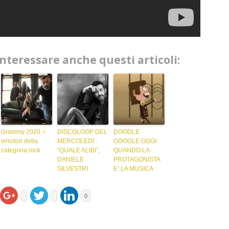
interessare anche questi articoli:
Grammy 2020, i
DISCOLOOP DEL
DOODLE
vincitori della
MERCOLEDI’:
GOOGLE OGGI:
categoria rock
“QUALE ALIBI”,
QUANDO LA
DANIELE
PROTAGONISTA
SILVESTRI
E’ LA MUSICA
0