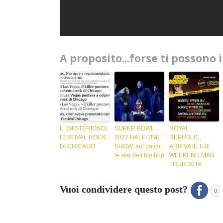
A proposito...forse ti possono 
IL (MISTERIOSO)
SUPER BOWL
ROYAL
FESTIVAL ROCK
2022 HALF-TIME
REPUBLIC,
DI CHICAGO
SHOW: sul palco
ARRIVA IL THE
le star dell’hip hop
WEEKEND MAN
TOUR 2016
Vuoi condividere questo post?
0