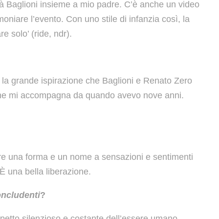
già Baglioni insieme a mio padre. C’è anche un video
niare l’evento. Con uno stile di infanzia così, la
 solo’ (ride, ndr).
ta la grande ispirazione che Baglioni e Renato Zero
che mi accompagna da quando avevo nove anni.
are una forma e un nome a sensazioni e sentimenti
 È una bella liberazione.
oncludenti
?
spetto silenzioso e costante dell’essere umano.