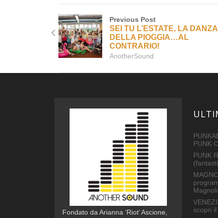
Previous Post
SEI TU L’ESTATE, LA DANZA
DELLA PIOGGIA…AL
CONTRARIO!
AnotherSound
ULTI
PUNKAB
PUNK 
PUNK R
(fantas
MAGNOL
program
Magnoli
VENEZI
scopri 
Fondato da Arianna ‘Riot’ Ascione,