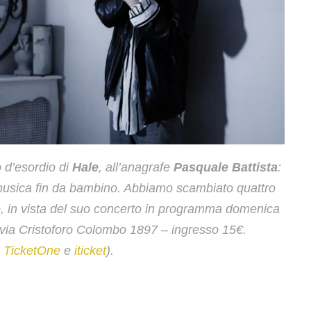
o d’esordio di
Hale
, all’anagrafe
Pasquale Battista
:
 musica fin da bambino. Abbiamo scambiato quattro
o, in vista del suo concerto in programma domenica
 via Cristoforo Colombo 1897 – ingresso 15€.
u
TicketOne
e
iticket
).