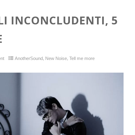
LI INCONCLUDENTI, 5
E
,
,
nt
AnotherSound
New Noise
Tell me more