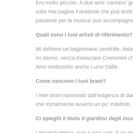
Ero molto piccolo. A due anni ‘cantavo’ 
sulla mia pagina Facebook che può testimo
passione per la musica’ può accompagnare
Quali sono i tuoi artisti di riferimento?
Mi definirei un baglioniano zerofolle, da
mi danno, senza tralasciare Cremonini 
Amo moltissimo anche Lucio Dalla.
Come nascono i tuoi brani?
I miei brani nascondo dall’esigenza di d
che inizialmente avverto un po’ indefiniti.
Ci spieghi il titolo
Il giardino degli inc
L’inconcludenza, vuoi o non vuoi, è un a