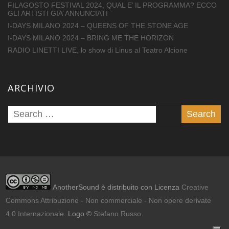
FILAGOSTO FESTIVAL 2024, QUAL E’ IL PROGRAMMA? ECCO
GLI ARTISTI GIA’ ANNUNCIATI
I-DAYS MILANO 2024 – QUEENS OF THE STONE AGE
I-DAYS MILANO 2024 – BRING ME THE HORIZON
RADIO LINETTI LIVE, lo show di Linus al Teatro Alcione
ARCHIVIO
AnotherSound è distribuito con Licenza
Creative
Commons Attribuzione - Non commerciale - Non opere derivate
4.0 Internazionale
. Logo ©
Stefano Russo
.