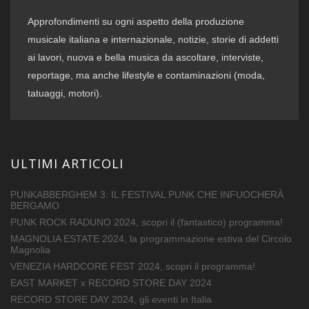
Approfondimenti su ogni aspetto della produzione
musicale italiana e internazionale, notizie, storie di addetti
ai lavori, nuova e bella musica da ascoltare, interviste,
reportage, ma anche lifestyle e contaminazioni (moda,
tatuaggi, motori).
ULTIMI ARTICOLI
PUNKABBERGHEM 3: IL FESTIVAL PUNK CHE INFUOCHERÀ
BERGAMO
PUNK ROCK RADUNO 2024, scopri il (fantastico) programma!
MAGNOLIA ESTATE 2024, la programmazione estiva del Circolo
Magnolia
VENEZIA HARDCORE FEST 2024, scopri il programma!
EAST MARKET x RECORD STORE DAY 2024
RECORD STORE DAY 2024, gli eventi in Italia