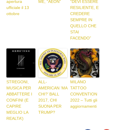
apertura
ME, “AEON”
“DEVI ESSERE
ufficiale il 13
RESILIENTE, E
ottobre
CREDERE
SEMPRE IN
QUELLO CHE
STAI
FACENDO”
STREGONI,
ALL-
MILANO
MUSICA PER
AMERICAN ‘MA
TATTOO
ABBATTERE I
CHI?’ BALL
CONVENTION
CONFINI (E
2017, CHI
2022 – Tutti gli
CAPIRE
SUONA PER
aggiornamenti
MEGLIO LA
TRUMP?
REALTA’)