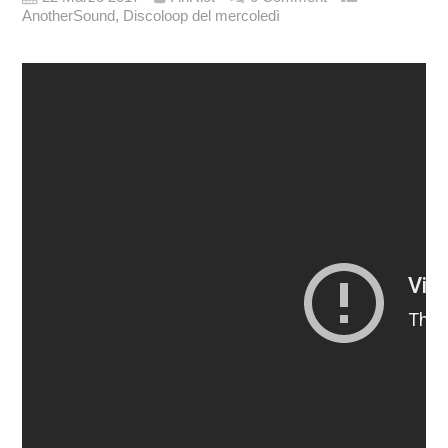
,
AnotherSound
Discoloop del mercoledì