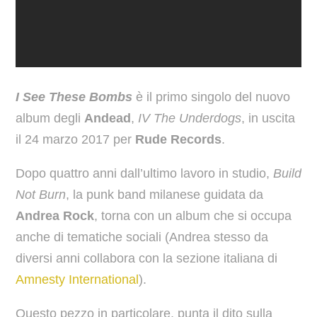
I See These Bombs
è il primo singolo del nuovo
album degli
Andead
,
IV The Underdogs
, in uscita
il 24 marzo 2017 per
Rude Records
.
Dopo quattro anni dall’ultimo lavoro in studio,
Build
Not Burn
, la punk band milanese guidata da
Andrea Rock
, torna con un album che si occupa
anche di tematiche sociali (Andrea stesso da
diversi anni collabora con la sezione italiana di
Amnesty International
).
Questo pezzo in particolare, punta il dito sulla