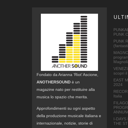
ULTI
PUNKAB
PUNK 
PUNK R
(fantas
MAGNOL
program
Magnoli
VENEZI
scopri 
Fondato da Arianna ‘Riot’ Ascione,
EAST M
ANOTHERSOUND
è un
2024
magazine nato per restituire alla
RECORD 
Italia
musica lo spazio che merita.
FILAGO
PROGRA
Approfondimenti su ogni aspetto
ANNUNC
della produzione musicale italiana e
I-DAYS
internazionale, notizie, storie di
THE S