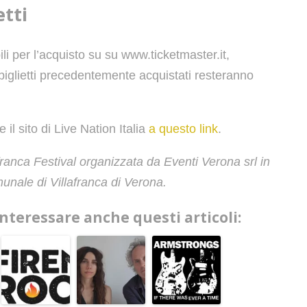
etti
bili per l’acquisto su su www.ticketmaster.it,
biglietti precedentemente acquistati resteranno
 il sito di Live Nation Italia
a questo link
.
afranca Festival organizzata da Eventi Verona srl in
unale di Villafranca di Verona.
interessare anche questi articoli: