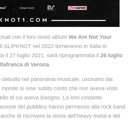
onali con il loro sesto album
We Are Not Your
 gli SLIPKNOT nel 2022 torneranno in Italia in
ta il 27 luglio 2021, sarà riprogrammata il
26 luglio
illafranca di Verona
.
oro debutto nel panorama musicale, uscivano dai
il mondo si rese subito conto che non aveva visto
ello di cui aveva bisogno. La loro costante
affezione del pubblico hanno permesso alla rock band
nche di riscrivere la storia dell’heavy metal e del