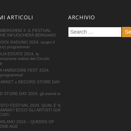
MI ARTICOLI
ARCHIVIO
BERGHEM 3: IL FESTIVAL
CHE INFUOCHERÀ BERGAMO
OCK RADUNO 2024, scopri il
tico) programma!
IA ESTATE 2024, la
mazione estiva del Circolo
a
A HARDCORE FEST 2024,
il programma!
ARKET x RECORD STORE DAY
STORE DAY 2024, gli eventi in
STO FESTIVAL 2024, QUAL E’ IL
MMA? ECCO GLI ARTISTI GIA’
IATI
 MILANO 2024 – QUEENS OF
TONE AGE