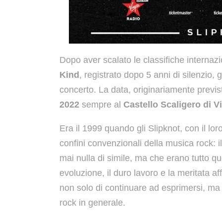
Dopo aver scalato le classifiche internazi
Kind
, registrato dopo 5 anni di silenzio,
concerto. La data, originariamente previs
2022
sempre al
Castello Scaligero di V
Era il 1999 quando gli Slipknot, con il l
confini convenzionali della musica rock: 
mai nulla di simile, ma che erano tutto qu
evoluzione, il duro lavoro e la meritata 
non solo di continuare ad esprimersi, ma a
rock in generale.