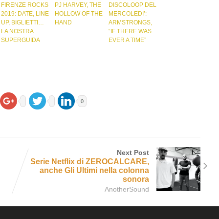
FIRENZE ROCKS
PJ HARVEY, THE
DISCOLOOP DEL
2019: DATE, LINE
HOLLOW OF THE
MERCOLEDI’:
UP, BIGLIETTI…
HAND
ARMSTRONGS,
LA NOSTRA
“IF THERE WAS
SUPERGUIDA
EVER A TIME”
0
Next Post
Serie Netflix di ZEROCALCARE,
anche Gli Ultimi nella colonna
sonora
AnotherSound