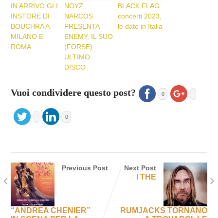
IN ARRIVO GLI
NOYZ
BLACK FLAG
INSTORE DI
NARCOS
concerti 2023,
BOUCHRA A
PRESENTA
le date in Italia
MILANO E
ENEMY, IL SUO
ROMA
(FORSE)
ULTIMO
DISCO
Vuoi condividere questo post?
0
0
Previous Post
Next Post
I THE
“ANDREA CHENIER”
RUMJACKS TORNANO