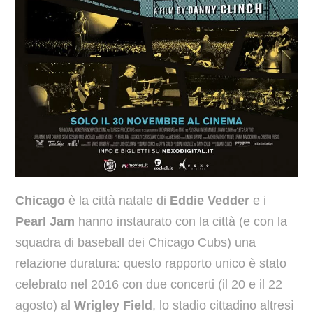
Chicago
è la città natale di
Eddie Vedder
e i
Pearl Jam
hanno instaurato con la città (e con la
squadra di baseball dei Chicago Cubs) una
relazione duratura: questo rapporto unico è stato
celebrato nel 2016 con due concerti (il 20 e il 22
agosto) al
Wrigley Field
, lo stadio cittadino altresì