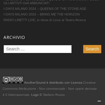
GLI ARTISTI GIA’ ANNUNCIATI
I-DAYS MILANO 2024 – QUEENS OF THE STONE AGE
I-DAYS MILANO 2024 – BRING ME THE HORIZON
RADIO LINETTI LIVE, lo show di Linus al Teatro Alcione
ARCHIVIO
AnotherSound è distribuito con Licenza
Creative
Commons Attribuzione - Non commerciale - Non opere derivate
4.0 Internazionale
. Logo ©
Stefano Russo
.