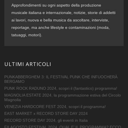
Approfondimenti su ogni aspetto della produzione
musicale italiana e internazionale, notizie, storie di addetti
ai lavori, nuova e bella musica da ascoltare, interviste,
reportage, ma anche lifestyle e contaminazioni (moda,
tatuaggi, motori).
ULTIMI ARTICOLI
PUNKABBERGHEM 3: IL FESTIVAL PUNK CHE INFUOCHERÀ
BERGAMO
PUNK ROCK RADUNO 2024, scopri il (fantastico) programma!
MAGNOLIA ESTATE 2024, la programmazione estiva del Circolo
Magnolia
VENEZIA HARDCORE FEST 2024, scopri il programma!
EAST MARKET x RECORD STORE DAY 2024
RECORD STORE DAY 2024, gli eventi in Italia
FILAGOSTO FESTIVAL 2024, QUAL E’ IL PROGRAMMA? ECCO