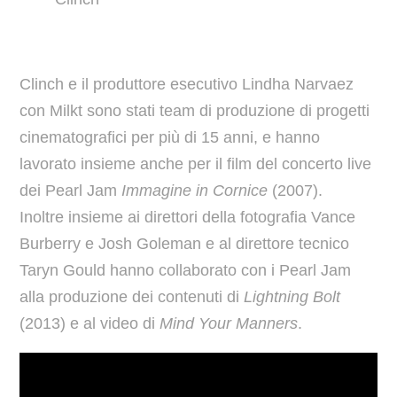
Clinch e il produttore esecutivo Lindha Narvaez
con Milkt sono stati team di produzione di progetti
cinematografici per più di 15 anni, e hanno
lavorato insieme anche per il film del concerto live
dei Pearl Jam
Immagine in Cornice
(2007).
Inoltre insieme ai direttori della fotografia Vance
Burberry e Josh Goleman e al direttore tecnico
Taryn Gould hanno collaborato con i Pearl Jam
alla produzione dei contenuti di
Lightning Bolt
(2013) e al video di
Mind Your Manners
.