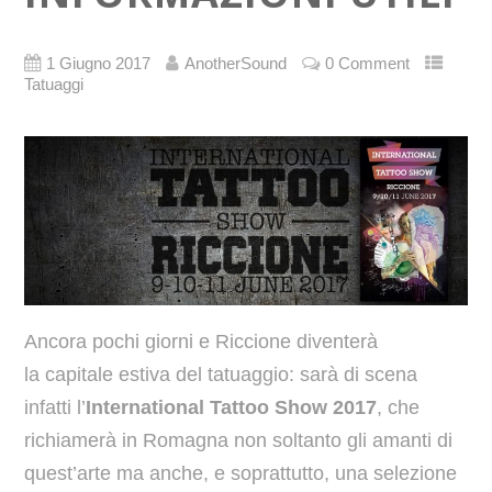
1 Giugno 2017
AnotherSound
0 Comment
Tatuaggi
Ancora pochi giorni e Riccione diventerà
la capitale estiva del tatuaggio: sarà di scena
infatti l’
International Tattoo Show 2017
, che
richiamerà in Romagna non soltanto gli amanti di
quest’arte ma anche, e soprattutto, una selezione