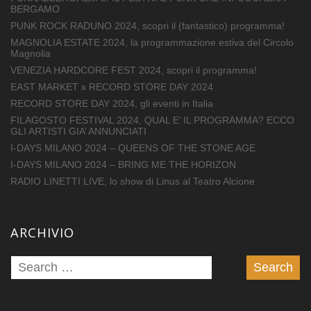
BERGAMO
PUNK ROCK RADUNO 2024, scopri il (fantastico) programma!
MAGNOLIA ESTATE 2024, la programmazione estiva del Circolo
Magnolia
VENEZIA HARDCORE FEST 2024, scopri il programma!
EAST MARKET x RECORD STORE DAY 2024
RECORD STORE DAY 2024, gli eventi in Italia
FILAGOSTO FESTIVAL 2024, QUAL E’ IL PROGRAMMA? ECCO
GLI ARTISTI GIA’ ANNUNCIATI
I-DAYS MILANO 2024 – QUEENS OF THE STONE AGE
I-DAYS MILANO 2024 – BRING ME THE HORIZON
RADIO LINETTI LIVE, lo show di Linus al Teatro Alcione
ARCHIVIO