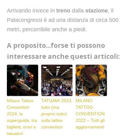
Arrivando invece in
treno
dalla
stazione
, il
Palacongressi è ad una distanza di circa 500
metri, percorribile anche a piedi.
A proposito...forse ti possono
interessare anche questi articoli:
Milano Tattoo
TATUAMI 2023,
MILANO
Convention
tutto (ma
TATTOO
2024: la
proprio tutto)
CONVENTION
superguida, tra
sulla tattoo
2022 – Tutti gli
biglietti, orari e
convention
aggiornamenti
tatuatori