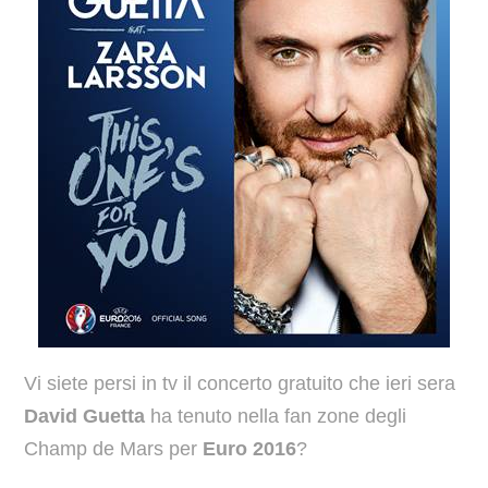
Vi siete persi in tv il concerto gratuito che ieri sera
David Guetta
ha tenuto nella fan zone degli
Champ de Mars per
Euro 2016
?