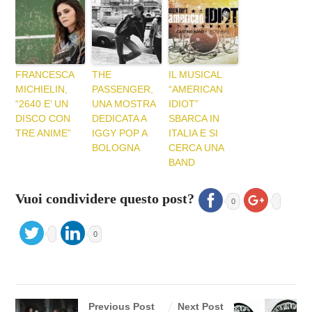
FRANCESCA
THE
IL MUSICAL
MICHIELIN,
PASSENGER,
“AMERICAN
“2640 E’ UN
UNA MOSTRA
IDIOT”
DISCO CON
DEDICATA A
SBARCA IN
TRE ANIME”
IGGY POP A
ITALIA E SI
BOLOGNA
CERCA UNA
BAND
Vuoi condividere questo post?
0
0
Previous Post
Next Post