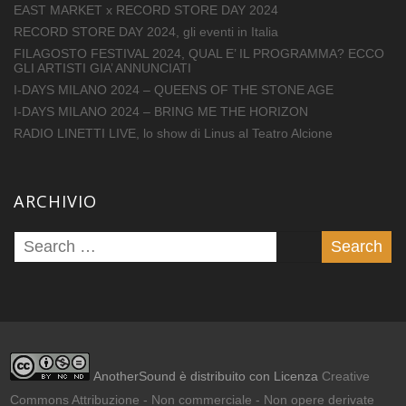
EAST MARKET x RECORD STORE DAY 2024
RECORD STORE DAY 2024, gli eventi in Italia
FILAGOSTO FESTIVAL 2024, QUAL E’ IL PROGRAMMA? ECCO
GLI ARTISTI GIA’ ANNUNCIATI
I-DAYS MILANO 2024 – QUEENS OF THE STONE AGE
I-DAYS MILANO 2024 – BRING ME THE HORIZON
RADIO LINETTI LIVE, lo show di Linus al Teatro Alcione
ARCHIVIO
AnotherSound è distribuito con Licenza
Creative
Commons Attribuzione - Non commerciale - Non opere derivate