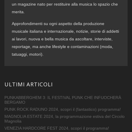
un magazine nato per restituire alla musica lo spazio che
merita.
Approfondimenti su ogni aspetto della produzione
musicale italiana e internazionale, notizie, storie di addetti
ai lavori, nuova e bella musica da ascoltare, interviste,
reportage, ma anche lifestyle e contaminazioni (moda,
tatuaggi, motori).
ULTIMI ARTICOLI
PUNKABBERGHEM 3: IL FESTIVAL PUNK CHE INFUOCHERÀ
BERGAMO
PUNK ROCK RADUNO 2024, scopri il (fantastico) programma!
MAGNOLIA ESTATE 2024, la programmazione estiva del Circolo
Magnolia
VENEZIA HARDCORE FEST 2024, scopri il programma!