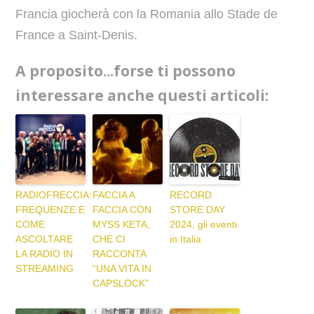
Francia giocherà con la Romania allo Stade de
France a Saint-Denis.
A proposito...forse ti possono
interessare anche questi articoli:
RADIOFRECCIA:
FACCIA A
RECORD
FREQUENZE E
FACCIA CON
STORE DAY
COME
MYSS KETA,
2024, gli eventi
ASCOLTARE
CHE CI
in Italia
LA RADIO IN
RACCONTA
STREAMING
“UNA VITA IN
CAPSLOCK”