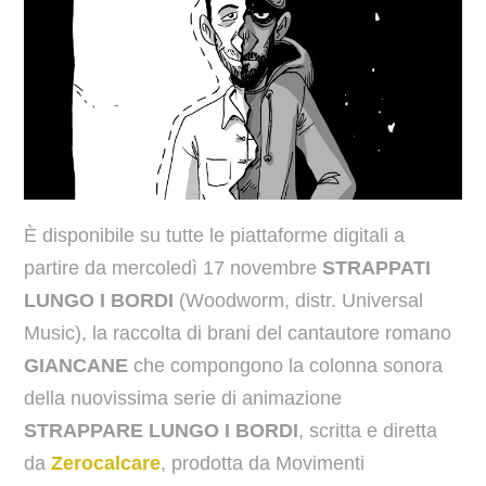
È disponibile su tutte le piattaforme digitali a
partire da mercoledì 17 novembre
STRAPPATI
LUNGO I BORDI
(Woodworm, distr. Universal
Music), la raccolta di brani del cantautore romano
GIANCANE
che compongono la colonna sonora
della nuovissima serie di animazione
STRAPPARE LUNGO I BORDI
, scritta e diretta
da
Zerocalcare
, prodotta da Movimenti