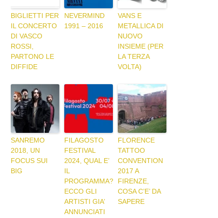
BIGLIETTI PER
NEVERMIND
VANS E
IL CONCERTO
1991 – 2016
METALLICA DI
DI VASCO
NUOVO
ROSSI,
INSIEME (PER
PARTONO LE
LA TERZA
DIFFIDE
VOLTA)
SANREMO
FILAGOSTO
FLORENCE
2018, UN
FESTIVAL
TATTOO
FOCUS SUI
2024, QUAL E’
CONVENTION
BIG
IL
2017 A
PROGRAMMA?
FIRENZE,
ECCO GLI
COSA C’E’ DA
ARTISTI GIA’
SAPERE
ANNUNCIATI