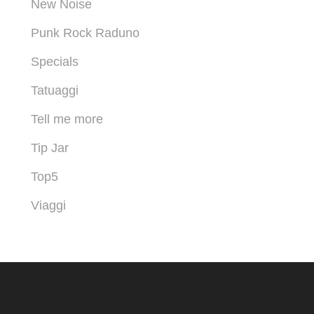
New Noise
Punk Rock Raduno
Specials
Tatuaggi
Tell me more
Tip Jar
Top5
Viaggi