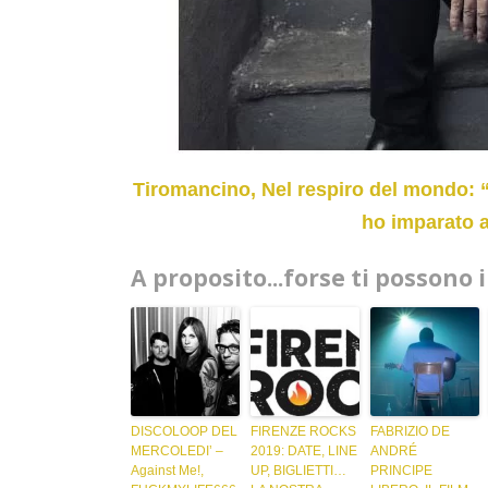
Tiromancino, Nel respiro del mondo: “H
ho imparato a
A proposito...forse ti possono 
DISCOLOOP DEL
FIRENZE ROCKS
FABRIZIO DE
MERCOLEDI’ –
2019: DATE, LINE
ANDRÉ
Against Me!,
UP, BIGLIETTI…
PRINCIPE