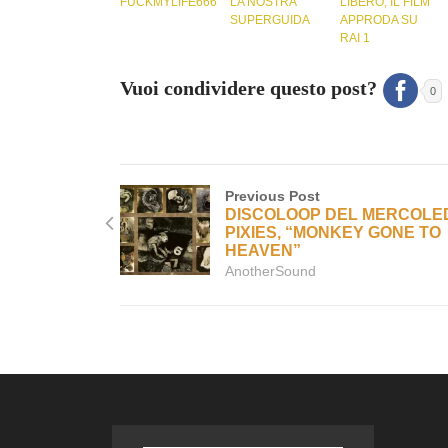
FUCKMYLIFE666
LA NOSTRA
LIBERO, IL FILM
SUPERGUIDA
APPRODA SU
RAI 1
Vuoi condividere questo post?
0
Previous Post
DISCOLOOP DEL MERCOLED
PIXIES, “MONKEY GONE TO
HEAVEN”
AnotherSound