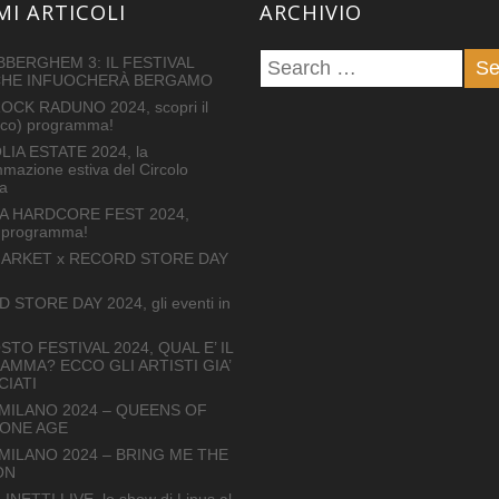
MI ARTICOLI
ARCHIVIO
BERGHEM 3: IL FESTIVAL
CHE INFUOCHERÀ BERGAMO
OCK RADUNO 2024, scopri il
tico) programma!
IA ESTATE 2024, la
mazione estiva del Circolo
a
A HARDCORE FEST 2024,
il programma!
ARKET x RECORD STORE DAY
STORE DAY 2024, gli eventi in
STO FESTIVAL 2024, QUAL E’ IL
MMA? ECCO GLI ARTISTI GIA’
IATI
 MILANO 2024 – QUEENS OF
TONE AGE
 MILANO 2024 – BRING ME THE
ON
INETTI LIVE, lo show di Linus al