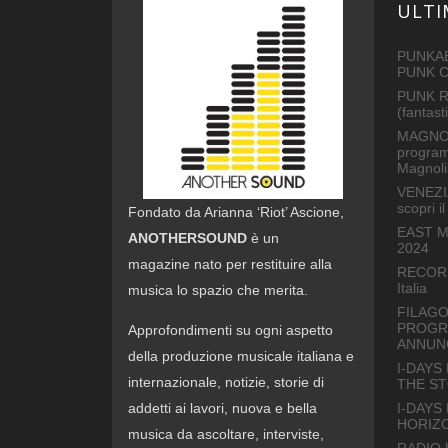
ULTI
PUNKAB
PUNK 
PUNK R
(fantas
MAGNOL
program
Magnoli
VENEZI
scopri 
Fondato da Arianna ‘Riot’ Ascione,
EAST M
ANOTHERSOUND
è un
2024
magazine nato per restituire alla
RECORD 
Italia
musica lo spazio che merita.
FILAGO
PROGRA
Approfondimenti su ogni aspetto
ANNUNC
della produzione musicale italiana e
I-DAYS
internazionale, notizie, storie di
THE S
I-DAYS
addetti ai lavori, nuova e bella
HORIZ
musica da ascoltare, interviste,
RADIO L