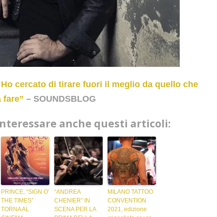
o cercato di tirare fuori il meglio da quello che
 fare”
– SOUNDSBLOG
interessare anche questi articoli:
PRINCE, “SIGN O’
“ANDREA
MILANO TATTOO
THE TIMES”
CHENIER” IN
CONVENTION
TORNA AL
SCENA PER LA
2021, edizione