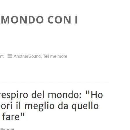
L MONDO CON I
,
nt
AnotherSound
Tell me more