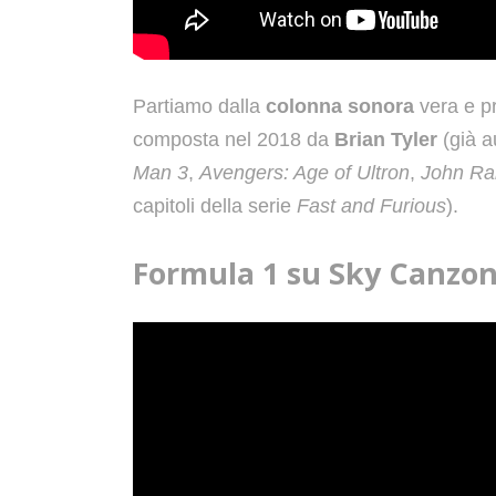
Partiamo dalla
colonna sonora
vera e p
composta nel 2018 da
Brian Tyler
(già a
Man 3
,
Avengers: Age of Ultron
,
John R
capitoli della serie
Fast and Furious
).
Formula 1 su Sky Canzon