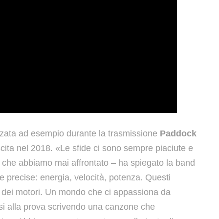
izzata ad esempio durante la trasmissione
Paddock
scita nel 2018. «Le sfide ci sono sempre piaciute e
i che abbiamo mai affrontato – ha spiegato la band
e precise: energia, velocità, potenza. Questi
 dei motori. Un mondo che ci appassiona da
i alla prova scrivendo una canzone che