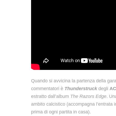
Quando si avvicina la partenza della gara
commentatori è
Thunderstruck
degli
AC
estratto dall’album
The Razors Edge
. Un
ambito calcistico (accompagna l’entrata i
prima di ogni partita in casa).