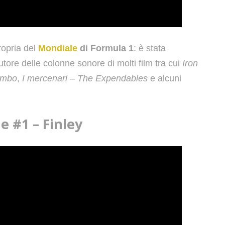
ropria del
Mondiale
di Formula 1
: è stata
utore delle colonne sonore di molti film tra cui
Iron
ambo
,
I mercenari – The Expendables
e alcuni
e #1 – Finley