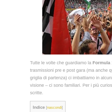
Tutte le volte che guardiamo la
Formula 
trasmissioni pre e post gara (ma anche q
griglia di partenza) ci imbattiamo in alcun
visione – ci sono familiari. Per i più curi
scritte.
Indice
[
nascondi
]