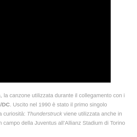
, la canzone utilizzata durante il collegamento con i
/DC
. Uscito nel 1990 è stato il primo singolo
a curiosità:
Thunderstruck
viene utilizzata anche in
n campo della Juventus all’Allianz Stadium di Torino