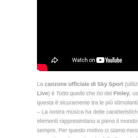
La
canzone ufficiale di Sky Sport
(util
Live
) è
Tutto quello che ho
dei
Finley
, u
questa è sicuramente tra le più stimolant
– La nostra musica ha delle caratteristich
elementi rappresentano a pieno il mondo
sempre. Per questo motivo ci siamo mess