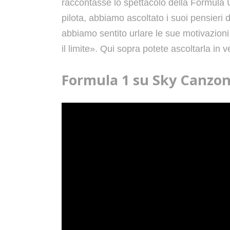
raccontasse lo spettacolo della Formula 
pilota, abbiamo ascoltato i suoi pensieri
abbiamo sentito urlare le sue motivazion
il limite».
Qui sopra potete ascoltarla in v
Formula 1 su Sky Canzo