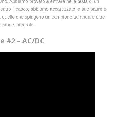
Uno. Abbiamo provato a entrare nella testa di un
 dentro il casco, abbiamo accarezzato le sue paure e
i, quelle che spingono un campione ad andare oltre
ersione integrale.
ne #2 – AC/DC