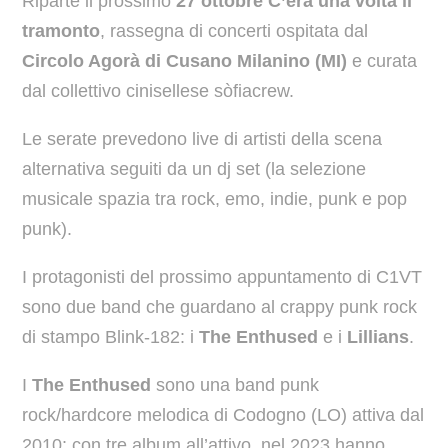
Riparte il prossimo
27 ottobre
C’era una volta il
tramonto
, rassegna di concerti ospitata dal
Circolo Agorà di Cusano Milanino (MI)
e curata
dal collettivo cinisellese sòfiacrew.
Le serate prevedono live di artisti della scena
alternativa seguiti da un dj set (la selezione
musicale spazia tra rock, emo, indie, punk e pop
punk).
I protagonisti del prossimo appuntamento di C1VT
sono due band che guardano al crappy punk rock
di stampo Blink-182: i
The Enthused
e i
Lillians
.
I
The Enthused
sono una band punk
rock/hardcore melodica di Codogno (LO) attiva dal
2010: con tre album all’attivo, nel 2023 hanno