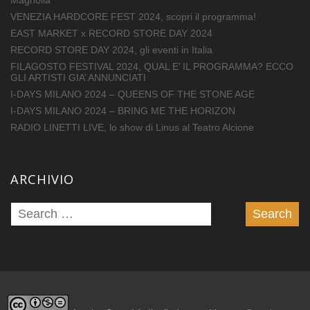
Magnolia
VENEZIA HARDCORE FEST 2024, scopri il programma!
EAST MARKET x RECORD STORE DAY 2024
RECORD STORE DAY 2024, gli eventi in Italia
FILAGOSTO FESTIVAL 2024, QUAL E’ IL PROGRAMMA? ECCO
GLI ARTISTI GIA’ ANNUNCIATI
I-DAYS MILANO 2024 – QUEENS OF THE STONE AGE
I-DAYS MILANO 2024 – BRING ME THE HORIZON
RADIO LINETTI LIVE, lo show di Linus al Teatro Alcione
ARCHIVIO