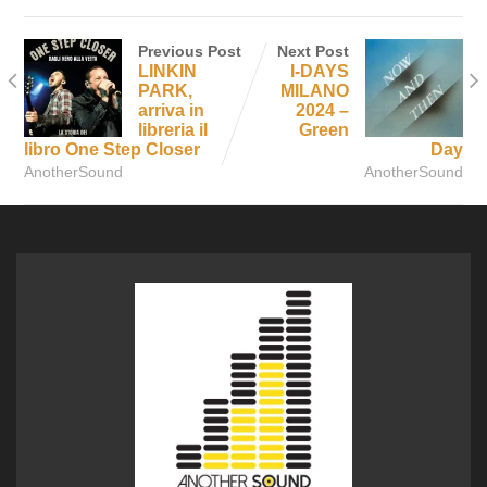
Previous Post
Next Post
LINKIN
I-DAYS
PARK,
MILANO
arriva in
2024 –
libreria il
Green
libro One Step Closer
Day
AnotherSound
AnotherSound