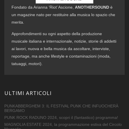
Fondato da Arianna ‘Riot’ Ascione,
ANOTHERSOUND
è
un magazine nato per restituire alla musica lo spazio che
merita.
Approfondimenti su ogni aspetto della produzione
musicale italiana e internazionale, notizie, storie di addetti
ai lavori, nuova e bella musica da ascoltare, interviste,
reportage, ma anche lifestyle e contaminazioni (moda,
tatuaggi, motori).
ULTIMI ARTICOLI
PUNKABBERGHEM 3: IL FESTIVAL PUNK CHE INFUOCHERÀ
BERGAMO
PUNK ROCK RADUNO 2024, scopri il (fantastico) programma!
MAGNOLIA ESTATE 2024, la programmazione estiva del Circolo