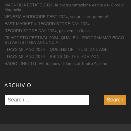
MAGNOLIA ESTATE 2024, la programmazione estiva del Circolo
Magnolia
VENEZIA HARDCORE FEST 2024, scopri il programma!
EAST MARKET x RECORD STORE DAY 2024
RECORD STORE DAY 2024, gli eventi in Italia
FILAGOSTO FESTIVAL 2024, QUAL E’ IL PROGRAMMA? ECCO
GLI ARTISTI GIA’ ANNUNCIATI
I-DAYS MILANO 2024 – QUEENS OF THE STONE AGE
I-DAYS MILANO 2024 – BRING ME THE HORIZON
RADIO LINETTI LIVE, lo show di Linus al Teatro Alcione
ARCHIVIO