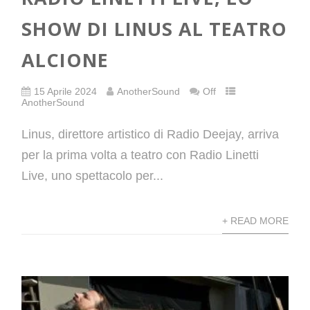
SHOW DI LINUS AL TEATRO
ALCIONE
15 Aprile 2024
AnotherSound
Off
AnotherSound
Linus, direttore artistico di Radio Deejay, arriva
per la prima volta a teatro con Radio Linetti
Live, uno spettacolo per...
+ READ MORE