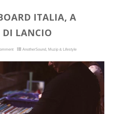
OARD ITALIA, A
 DI LANCIO
,
Comment
AnotherSound
Muzip & Lifestyle