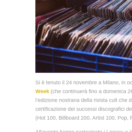
Si è tenuto il 24 novembre a Milano, in o
Week
(che continuerà fino a domenica 26 
l’edizione nostrana della rivista cult che
certificazione dei successi discografici d
(Hot 100, Billboard 200, Artist 100, Pop, 
All’evento hanno partecipato i Legacy e i