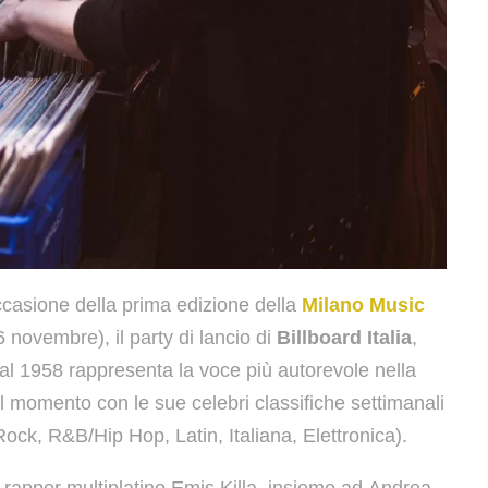
ccasione della prima edizione della
Milano Music
novembre), il party di lancio di
Billboard Italia
,
 dal 1958 rappresenta la voce più autorevole nella
el momento con le sue celebri classifiche settimanali
Rock, R&B/Hip Hop, Latin, Italiana, Elettronica).
l rapper multiplatino Emis Killa, insieme ad Andrea