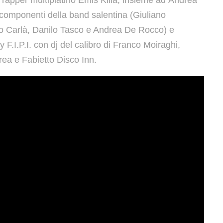
 componenti della band salentina (Giuliano
 Carlà, Danilo Tasco e Andrea De Rocco) e
 F.I.P.I. con dj del calibro di Franco Moiraghi,
rea e Fabietto Disco Inn.