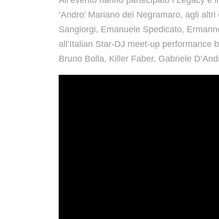
‘Andro’ Mariano dei Negramaro, agli altri
Sangiorgi, Emanuele Spedicato, Ermanno
all’Italian Star-DJ meet-up performance by
Bruno Bolla, Killer Faber, Gabriele D’And