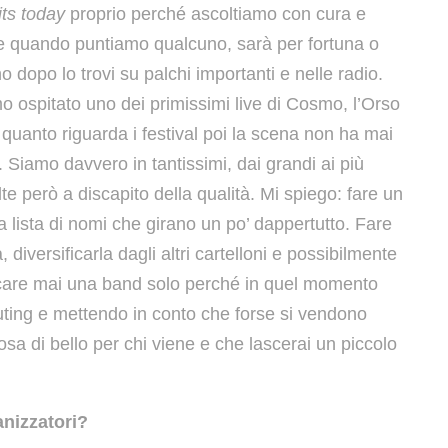
its today
proprio perché ascoltiamo con cura e
o e quando puntiamo qualcuno, sarà per fortuna o
o dopo lo trovi su palchi importanti e nelle radio.
o ospitato uno dei primissimi live di Cosmo, l’Orso
quanto riguarda i festival poi la scena non ha mai
 Siamo davvero in tantissimi, dai grandi ai più
lte però a discapito della qualità. Mi spiego: fare un
 lista di nomi che girano un po’ dappertutto. Fare
, diversificarla dagli altri cartelloni e possibilmente
icare mai una band solo perché in quel momento
ting e mettendo in conto che forse si vendono
sa di bello per chi viene e che lascerai un piccolo
anizzatori?