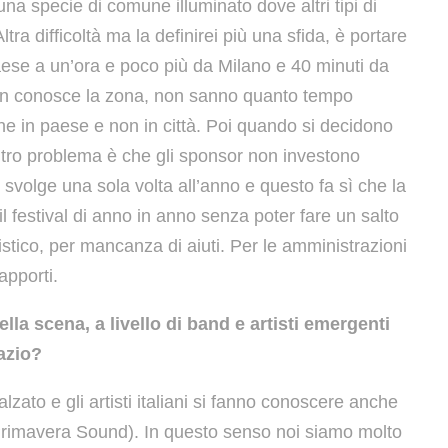
una specie di comune illuminato dove altri tipi di
tra difficoltà ma la definirei più una sfida, è portare
paese a un’ora e poco più da Milano e 40 minuti da
non conosce la zona, non sanno quanto tempo
ene in paese e non in città. Poi quando si decidono
altro problema è che gli sponsor non investono
i svolge una sola volta all’anno e questo fa sì che la
 festival di anno in anno senza poter fare un salto
rtistico, per mancanza di aiuti. Per le amministrazioni
apporti.
lla scena, a livello di band e artisti emergenti
azio?
alzato e gli artisti italiani si fanno conoscere anche
il Primavera Sound). In questo senso noi siamo molto