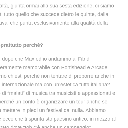
altà, giunta ormai alla sua sesta edizione, ci siamo
ati tutto quello che succede dietro le quinte, dalla
tival che punta esclusivamente alla qualità della
oprattutto perché?
11 dopo che Max ed io andammo al Fib di
 veramente memorabile con Portishead e Arcade
amo chiesti perché non tentare di proporre anche in
io internazionale ma con un’estetica tutta italiana?
di “malati” di musica tra musicisti e appassionati e
, perché un conto è organizzare un tour anche se
è mettere in piedi un festival dal nulla. Abbiamo
 ecco che ti spunta sto paesino antico, in mezzo al
ntato dove “toh c’è anche un campeggio”,