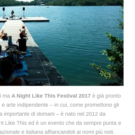
ni ma
A Night Like This Festival 2017
è già pronto
ca e arte indipendente – in cui, come promettono gli
ca importante di domani – è nato nel 2012 da
ght Like This ed è un evento che da sempre punta e
nazionale e italiana affiancandoli ai nomi più noti.