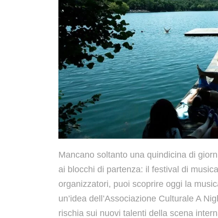
Mancano soltanto una quindicina di gior
ai blocchi di partenza: il festival di musi
organizzatori, puoi scoprire oggi la musi
un’idea dell’Associazione Culturale A Ni
rischia sui nuovi talenti della scena inter