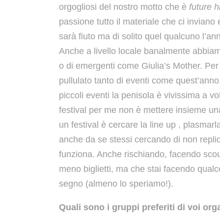
orgogliosi del nostro motto che è
future h
passione tutto il materiale che ci invian
sarà fiuto ma di solito quel qualcuno l’ann
Anche a livello locale banalmente abbiam
o di emergenti come Giulia’s Mother. Per 
pullulato tanto di eventi come quest’anno.
piccoli eventi la penisola è vivissima a vo
festival per me non è mettere insieme una
un festival è cercare la line up , plasmarla
anche da se stessi cercando di non repl
funziona. Anche rischiando, facendo scou
meno biglietti, ma che stai facendo qualco
segno (almeno lo speriamo!).
Quali sono i gruppi preferiti di voi org